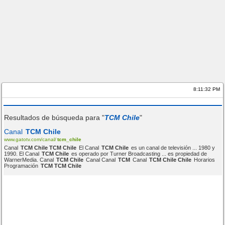
8:11:32 PM
Resultados de búsqueda para "
TCM Chile
"
Canal
TCM Chile
www.gatotv.com/canal/
tcm_chile
Canal
TCM Chile TCM Chile
El Canal
TCM Chile
es un canal de televisión ... 1980 y
1990. El Canal
TCM Chile
es operado por Turner Broadcasting ... es propiedad de
WarnerMedia. Canal
TCM Chile
Canal Canal
TCM
Canal
TCM Chile Chile
Horarios
Programación
TCM TCM Chile