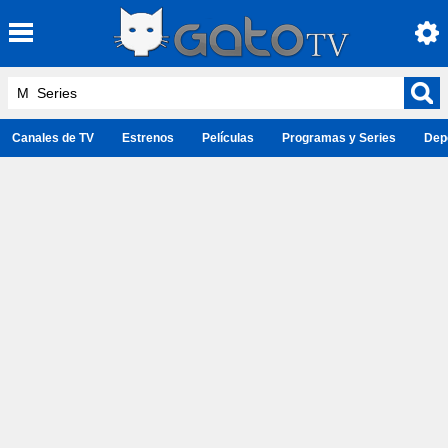
Canales de TV
Estrenos
Películas
Programas y Series
Dep