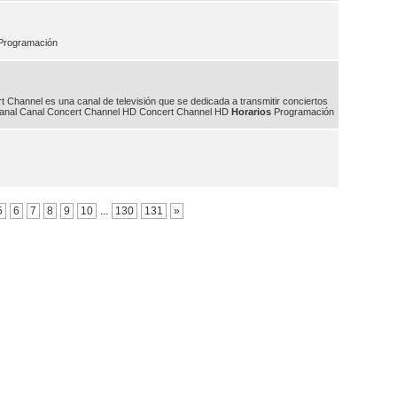
rogramación
Channel es una canal de televisión que se dedicada a transmitir conciertos
 Canal Canal Concert Channel HD Concert Channel HD
Horarios
Programación
5
6
7
8
9
10
...
130
131
»