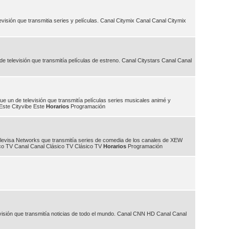
evisión que transmitia series y películas. Canal Citymix Canal Canal Citymix
 de televisión que transmitía películas de estreno. Canal Citystars Canal Canal
fue un de televisión que transmitía películas series musicales animé y
Este Cityvibe Este
Horarios
Programación
elevisa Networks que transmitía series de comedia de los canales de XEW
sico TV Canal Canal Clásico TV Clásico TV
Horarios
Programación
ión que transmitía noticias de todo el mundo. Canal CNN HD Canal Canal