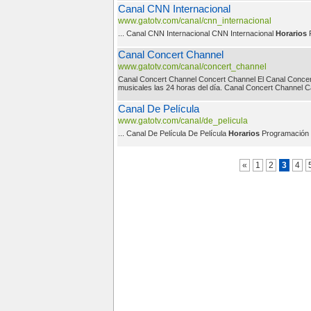
Canal CNN Internacional
www.gatotv.com/canal/cnn_internacional
... Canal CNN Internacional CNN Internacional
Horarios
P
Canal Concert Channel
www.gatotv.com/canal/concert_channel
Canal Concert Channel Concert Channel El Canal Concert 
musicales las 24 horas del día. Canal Concert Channel
Canal De Película
www.gatotv.com/canal/de_pelicula
... Canal De Película De Película
Horarios
Programación
«
1
2
3
4