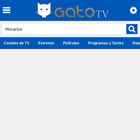
Canales de TV
Estrenos
Películas
Programas y Series
Dep