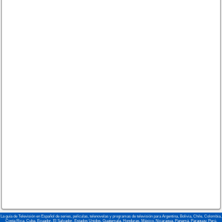
La guía de Televisión en Español de series, películas, telenovelas y programas de televisión para Argentina, Bolivia, Chile, Colombia,
Costa Rica, Cuba, Ecuador, El Salvador, Estados Unidos, Guatemala, Honduras, México, Nicaragua, Panamá, Paraguay, Perú,