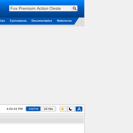
elas
Caricaturas
Documentales
Noticieros
4:04:43 PM
AM/PM
24 Hrs