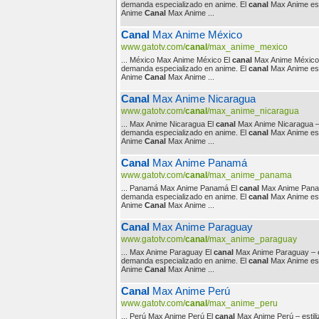
demanda especializado en anime. El
canal
Max Anime es 
Anime
Canal
Max Anime ...
Canal
Max Anime México
www.gatotv.com/
canal
/max_anime_mexico
... México Max Anime México El
canal
Max Anime México 
demanda especializado en anime. El
canal
Max Anime es 
Anime
Canal
Max Anime ...
Canal
Max Anime Nicaragua
www.gatotv.com/
canal
/max_anime_nicaragua
... Max Anime Nicaragua El
canal
Max Anime Nicaragua – 
demanda especializado en anime. El
canal
Max Anime es 
Anime
Canal
Max Anime ...
Canal
Max Anime Panamá
www.gatotv.com/
canal
/max_anime_panama
... Panamá Max Anime Panamá El
canal
Max Anime Panam
demanda especializado en anime. El
canal
Max Anime es 
Anime
Canal
Max Anime ...
Canal
Max Anime Paraguay
www.gatotv.com/
canal
/max_anime_paraguay
... Max Anime Paraguay El
canal
Max Anime Paraguay – e
demanda especializado en anime. El
canal
Max Anime es 
Anime
Canal
Max Anime ...
Canal
Max Anime Perú
www.gatotv.com/
canal
/max_anime_peru
... Perú Max Anime Perú El
canal
Max Anime Perú – estil