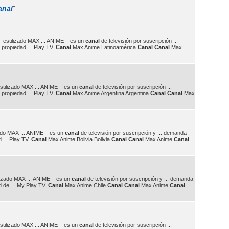
anal
"
 estilizado MAX ... ANIME – es un
canal
de televisión por suscripción ...
propiedad ... Play TV.
Canal
Max Anime Latinoamérica
Canal Canal
Max
stilizado MAX ... ANIME – es un
canal
de televisión por suscripción ...
propiedad ... Play TV.
Canal
Max Anime Argentina Argentina
Canal Canal
Max
zado MAX ... ANIME – es un
canal
de televisión por suscripción y ... demanda
... Play TV.
Canal
Max Anime Bolivia Bolivia
Canal Canal
Max Anime
Canal
lizado MAX ... ANIME – es un
canal
de televisión por suscripción y ... demanda
 de ... My Play TV.
Canal
Max Anime Chile
Canal Canal
Max Anime
Canal
tilizado MAX ... ANIME – es un
canal
de televisión por suscripción ...