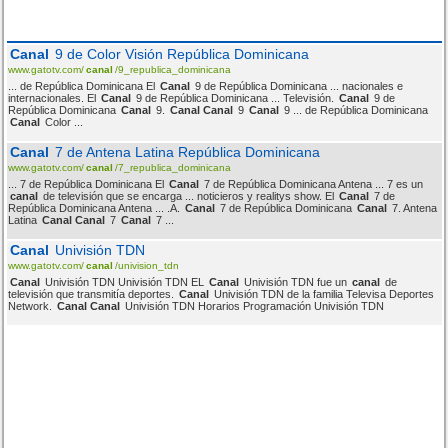
Canal
9 de Color Visión República Dominicana
www.gatotv.com/
canal
/9_republica_dominicana
... de República Dominicana El
Canal
9 de República Dominicana ... nacionales e
internacionales. El
Canal
9 de República Dominicana ... Televisión.
Canal
9 de
República Dominicana
Canal
9.
Canal Canal
9
Canal
9 ... de República Dominicana
Canal
Color ...
Canal
7 de Antena Latina República Dominicana
www.gatotv.com/
canal
/7_republica_dominicana
... 7 de República Dominicana El
Canal
7 de República Dominicana Antena ... 7 es un
canal
de televisión que se encarga ... noticieros y realitys show. El
Canal
7 de
República Dominicana Antena ... .A.
Canal
7 de República Dominicana
Canal
7. Antena
Latina
Canal Canal
7
Canal
7 ...
Canal
Univisión TDN
www.gatotv.com/
canal
/univision_tdn
Canal
Univisión TDN Univisión TDN EL
Canal
Univisión TDN fue un
canal
de
televisión que transmitía deportes.
Canal
Univisión TDN de la familia Televisa Deportes
Network.
Canal Canal
Univisión TDN Horarios Programación Univisión TDN