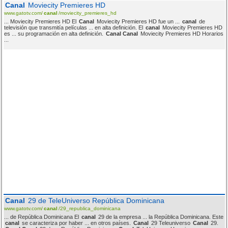
Canal
Moviecity Premieres HD
www.gatotv.com/
canal
/moviecity_premieres_hd
... Moviecity Premieres HD El
Canal
Moviecity Premieres HD fue un ...
canal
de
televisión que transmitía películas ... en alta definición. El
canal
Moviecity Premieres HD
es ... su programación en alta definición.
Canal Canal
Moviecity Premieres HD Horarios
...
Canal
29 de TeleUniverso República Dominicana
www.gatotv.com/
canal
/29_republica_dominicana
... de República Dominicana El
canal
29 de la empresa ... la República Dominicana. Este
canal
se caracteriza por haber ... en otros países.
Canal
29 Teleuniverso
Canal
29.