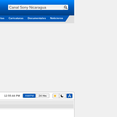
elas
Caricaturas
Documentales
Noticieros
12:55:44 PM
AM/PM
24 Hrs