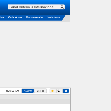
elas
Caricaturas
Documentales
Noticieros
4:25:03 AM
AM/PM
24 Hrs