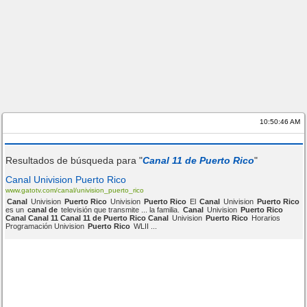
10:50:46 AM
Resultados de búsqueda para "
Canal 11 de Puerto Rico
"
Canal Univision Puerto Rico
www.gatotv.com/canal/univision_puerto_rico
Canal
Univision
Puerto Rico
Univision
Puerto Rico
El
Canal
Univision
Puerto Rico
es un
canal de
televisión que transmite ... la familia.
Canal
Univision
Puerto Rico
Canal Canal 11 Canal 11 de Puerto Rico Canal
Univision
Puerto Rico
Horarios
Programación Univision
Puerto Rico
WLII ...