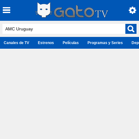
Canales de TV
Estrenos
Películas
Programas y Series
Dep