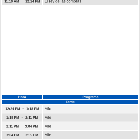
-
El rey de las compras
11:19 AM
12:24 PM
Hora
Programa
Tarde
-
Aile
12:24 PM
1:18 PM
-
Aile
1:18 PM
2:11 PM
-
Aile
2:11 PM
3:04 PM
-
Aile
3:04 PM
3:55 PM