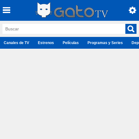
Canales de TV
Estrenos
Películas
Programas y Series
Dep